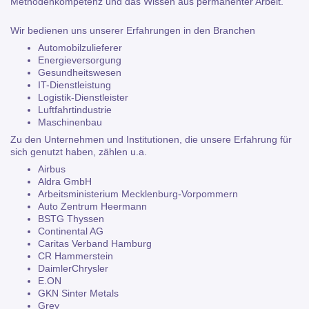
Methodenkompetenz und das Wissen aus permanenter Arbeit.
Wir bedienen uns unserer Erfahrungen in den Branchen
Automobilzulieferer
Energieversorgung
Gesundheitswesen
IT-Dienstleistung
Logistik-Dienstleister
Luftfahrtindustrie
Maschinenbau
Zu den Unternehmen und Institutionen, die unsere Erfahrung für
sich genutzt haben, zählen u.a.
Airbus
Aldra GmbH
Arbeitsministerium Mecklenburg-Vorpommern
Auto Zentrum Heermann
BSTG Thyssen
Continental AG
Caritas Verband Hamburg
CR Hammerstein
DaimlerChrysler
E.ON
GKN Sinter Metals
Grey